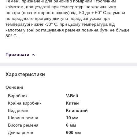
Ремені, призначені для районів з помірним і тропічним
кліматом, працездатні при температурі навколишнього
повітря (поза моторного відсіку) від -50 до + 60° С за умови
попереднього прогріву двигуна перед запуском при
температурі нижче -30° С, при цьому температура під
капотом у зоні розташування ременя повинна бути не більше
80° С.
Приховати
Характеристики
Основні
Виробник
V-Belt
Країна виробник
Китай
Вид ремня
Клиновий
Ширина ремня
10 мм
Висота ременя
6 мм
Длина ремня
600 мм