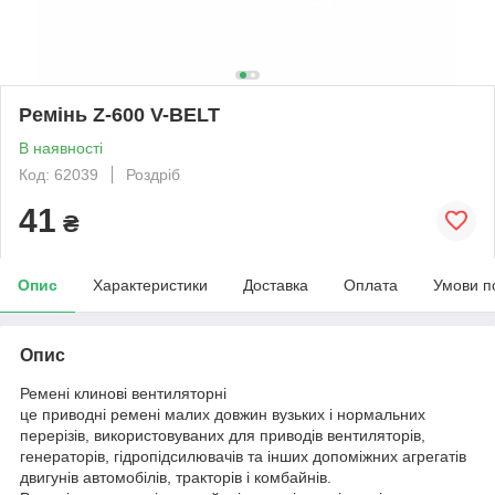
Ремінь Z-600 V-BELT
В наявності
Код: 62039
Роздріб
41
₴
Опис
Характеристики
Доставка
Оплата
Умови п
Опис
Ремені клинові вентиляторні
це приводні ремені малих довжин вузьких і нормальних
перерізів, використовуваних для приводів вентиляторів,
генераторів, гідропідсилювачів та інших допоміжних агрегатів
двигунів автомобілів, тракторів і комбайнів.