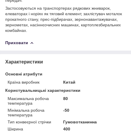
передач.
Застосовуються на транспортерах рядкових жниварок,
елеваторах і норіях як тяговий елемент, захлістувач моталок
прокатного стану, прес-підбирачах, зернонавантажувачах,
зернометах, насіннєочисних машинах, картоплезбиральних
комбайнах.
Приховати
Характеристики
Основні атрибути
Країна виробник
Китай
Користувальницькі характеристики
Максимальна робоча
80
температура
Мінімальна робоча
-50
температура
Тип конвеєрної стрічки
Гумовотканинна
Ширина
400