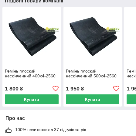
Подібні товари компанії
Ремінь плоский
Ремінь плоский
Ремі
нескінченний 400х4-2560
нескінченний 500х4-2560
неск
1 800
1 950
1 9
₴
₴
Купити
Купити
Про нас
100% позитивних з 37 відгуків за рік