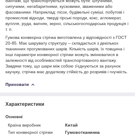
Вантажі, що транспортуються можуть бути: штучними,
сипучими, негабаритними, кусковими, зваженими або
фасованими. Наприклад: пісок, будівельні суміші, побутові і
промислові відходи, тверді гірські породи, кокс, агломерат,
вугілля, руда, вапняк, зерно, сільськогосподарська продукція і
т. п.
Гумова конвеєрна стрічка виготовлена у відповідності з ГОСТ
20-85. Має шарувату структуру – складається з декількох
тканинних прогумованих шарів. Кількість шарів, їх товщина і
інші параметри конвеєрної стрічки можуть змінюватися в
залежності від особливостей транспортованого вантажу.
Завдяки тому, що шари між собою з'єднуються за рахунок
каучуку, стрічка має додаткову стійкість до розривів і гнучкість.
Приховати
Характеристики
Основні
Країна виробник
Китай
Тип конвеєрної стрічки
Гумовотканинна