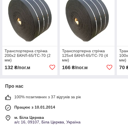
Транспортерна стрічка
Транспортерна стрічка
Тран
200х2 БКНЛ-65/ТС-70 (2
125х4 БКНЛ-65/ТС-70 (4
100х
мм)
мм)
мм)
132
166
70
₴/пог.м
₴/пог.м
₴
Про нас
100% позитивних з 37 відгуків за рік
Працює з 10.01.2014
м. Біла Церква
а/с 16, 09107, Біла Церква, Україна