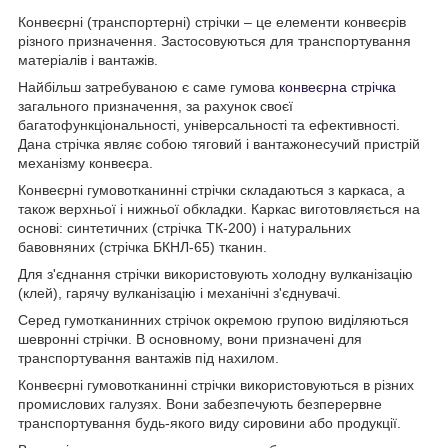
Конвеєрні (транспортерні) стрічки – це елементи конвеєрів
різного призначення. Застосовуються для транспортування
матеріалів і вантажів.
Найбільш затребуваною є саме гумова
конвеєрна стрічка
загального призначення, за рахунок своєї
багатофункціональності, універсальності та ефективності.
Дана стрічка являє собою тяговий і вантажонесучий пристрій
механізму конвеєра.
Конвеєрні гумовотканинні стрічки складаються з каркаса, а
також верхньої і нижньої обкладки. Каркас виготовляється на
основі: синтетичних (стрічка ТК-200) і натуральних
бавовняних (стрічка БКНЛ-65) тканин.
Для з'єднання стрічки використовують холодну вулканізацію
(клей), гарячу вулканізацію і механічні з'єднувачі.
Серед гумотканинних стрічок окремою групою виділяються
шевронні стрічки. В основному, вони призначені для
транспортування вантажів під нахилом.
Конвеєрні гумовотканинні стрічки використовуються в різних
промислових галузях. Вони забезпечують безперервне
транспортування будь-якого виду сировини або продукції.