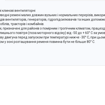
і клинові вентиляторні
иводні ремені малих довжин вузьких і нормальних перерізів, викор
дів вентиляторів, генераторів, гідропідсилювачів та інших допоміж
білів, тракторів і комбайнів.
і, призначені для районів з помірним і тропічним кліматом, працезд
лишнього повітря (поза моторного відсіку) від -50 до + 60° С за ум
іву двигуна перед запуском при температурі нижче -30° С, при цьо
ом у зоні розташування ременя повинна бути не більше 80° С.