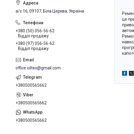
а/с 16, 09107, Біла Церква, Україна
Ремен
це пр
приво
автомо
+380 (50) 056-56-62
Відділ продажу
Ремен
навко
+380 (97) 056-56-62
прогр
Відділ продажу
капот
office.oiltex@gmail.com
+380500565662
+380500565662
+380500565662