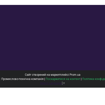
Сайт створений на маркетплейсі
Prom.ua
ОЙЛТЕКС: Промислово-технічна компанія |
Поскаржитися на контент
|
Політика конфід
Select Language
▼