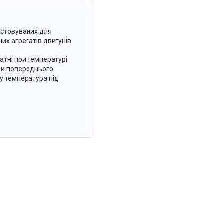
истовуваних для
них агрегатів двигунів
атні при температурі
ови попереднього
му температура під