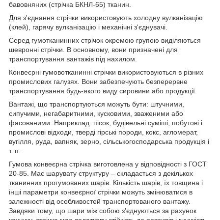
бавовняних (стрічка БКНЛ-65) тканин.
Для з'єднання стрічки використовують холодну вулканізацію
(клей), гарячу вулканізацію і механічні з'єднувачі.
Серед гумотканинних стрічок окремою групою виділяються
шевронні стрічки. В основному, вони призначені для
транспортування вантажів під нахилом.
Конвеєрні гумовотканинні стрічки використовуються в різних
промислових галузях. Вони забезпечують безперервне
транспортування будь-якого виду сировини або продукції.
Вантажі, що транспортуються можуть бути: штучними,
сипучими, негабаритними, кусковими, зваженими або
фасованими. Наприклад: пісок, будівельні суміші, побутові і
промислові відходи, тверді гірські породи, кокс, агломерат,
вугілля, руда, вапняк, зерно, сільськогосподарська продукція і
т. п.
Гумова конвеєрна стрічка виготовлена у відповідності з ГОСТ
20-85. Має шарувату структуру – складається з декількох
тканинних прогумованих шарів. Кількість шарів, їх товщина і
інші параметри конвеєрної стрічки можуть змінюватися в
залежності від особливостей транспортованого вантажу.
Завдяки тому, що шари між собою з'єднуються за рахунок
каучуку, стрічка має додаткову стійкість до розривів і гнучкість.