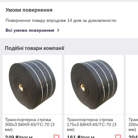
Умови повернення
Повернення товару впродовж 14 днів за домовленістю
Всі умови повернення
Подібні товари компанії
Транспортерна стрічка
Транспортерна стрічка
Тран
300х3 БКНЛ-65/ТС-70 (3
175х3 БКНЛ-65/ТС-70 (3
200х
мм)
мм)
мм)
249
161
204
₴/пог.м
₴/пог.м