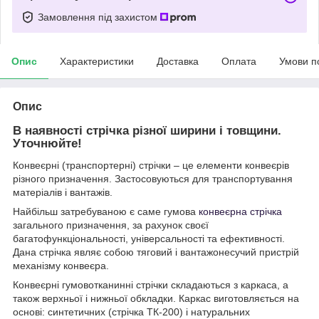
Замовлення під захистом
Опис
Характеристики
Доставка
Оплата
Умови п
Опис
В наявності стрічка різної ширини і товщини.
Уточнюйте!
Конвеєрні (транспортерні) стрічки – це елементи конвеєрів
різного призначення. Застосовуються для транспортування
матеріалів і вантажів.
Найбільш затребуваною є саме гумова
конвеєрна стрічка
загального призначення, за рахунок своєї
багатофункціональності, універсальності та ефективності.
Дана стрічка являє собою тяговий і вантажонесучий пристрій
механізму конвеєра.
Конвеєрні гумовотканинні стрічки складаються з каркаса, а
також верхньої і нижньої обкладки. Каркас виготовляється на
основі: синтетичних (стрічка ТК-200) і натуральних