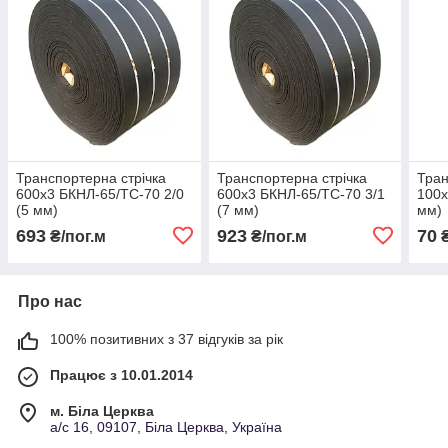
Транспортерна стрічка
Транспортерна стрічка
Тран
600х3 БКНЛ-65/ТС-70 2/0
600х3 БКНЛ-65/ТС-70 3/1
100х
(5 мм)
(7 мм)
мм)
693
923
70
₴/пог.м
₴/пог.м
₴
Про нас
100% позитивних з 37 відгуків за рік
Працює з 10.01.2014
м. Біла Церква
а/с 16, 09107, Біла Церква, Україна