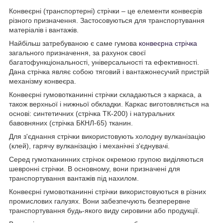
Конвеєрні (транспортерні) стрічки – це елементи конвеєрів
різного призначення. Застосовуються для транспортування
матеріалів і вантажів.
Найбільш затребуваною є саме гумова
конвеєрна стрічка
загального призначення, за рахунок своєї
багатофункціональності, універсальності та ефективності.
Дана стрічка являє собою тяговий і вантажонесучий пристрій
механізму конвеєра.
Конвеєрні гумовотканинні стрічки складаються з каркаса, а
також верхньої і нижньої обкладки. Каркас виготовляється на
основі: синтетичних (стрічка ТК-200) і натуральних
бавовняних (стрічка БКНЛ-65) тканин.
Для з'єднання стрічки використовують холодну вулканізацію
(клей), гарячу вулканізацію і механічні з'єднувачі.
Серед гумотканинних стрічок окремою групою виділяються
шевронні стрічки. В основному, вони призначені для
транспортування вантажів під нахилом.
Конвеєрні гумовотканинні стрічки використовуються в різних
промислових галузях. Вони забезпечують безперервне
транспортування будь-якого виду сировини або продукції.