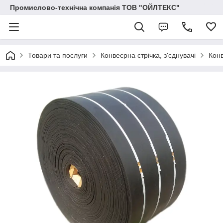
Промислово-технічна компанія ТОВ "ОЙЛТЕКС"
Товари та послуги
Конвеєрна стрічка, з'єднувачі
Конв