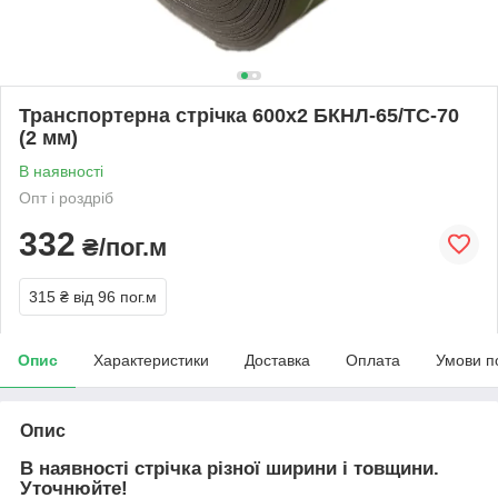
Транспортерна стрічка 600х2 БКНЛ-65/ТС-70
(2 мм)
В наявності
Опт і роздріб
332
₴/пог.м
315 ₴
від 96 пог.м
Опис
Характеристики
Доставка
Оплата
Умови п
Опис
В наявності стрічка різної ширини і товщини.
Уточнюйте!