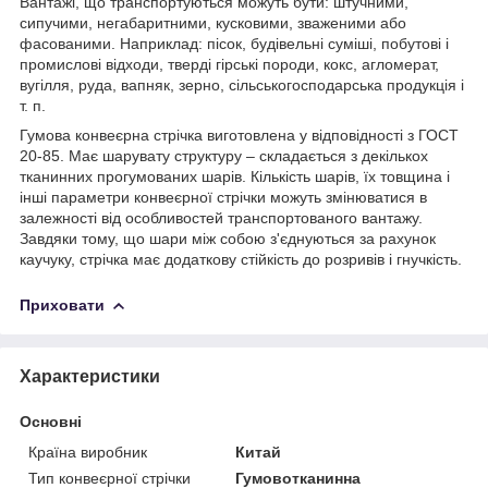
Вантажі, що транспортуються можуть бути: штучними,
сипучими, негабаритними, кусковими, зваженими або
фасованими. Наприклад: пісок, будівельні суміші, побутові і
промислові відходи, тверді гірські породи, кокс, агломерат,
вугілля, руда, вапняк, зерно, сільськогосподарська продукція і
т. п.
Гумова конвеєрна стрічка виготовлена у відповідності з ГОСТ
20-85. Має шарувату структуру – складається з декількох
тканинних прогумованих шарів. Кількість шарів, їх товщина і
інші параметри конвеєрної стрічки можуть змінюватися в
залежності від особливостей транспортованого вантажу.
Завдяки тому, що шари між собою з'єднуються за рахунок
каучуку, стрічка має додаткову стійкість до розривів і гнучкість.
Приховати
Характеристики
Основні
Країна виробник
Китай
Тип конвеєрної стрічки
Гумовотканинна