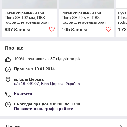
Рукав спіральний PVC
Рукав спіральний PVC
Рука
Flora SE 102 мм, ПВХ
Flora SE 20 мм, ПВХ
Flor
гофра для асенізатора і
гофра для асенізатора і
гофр
мотопомп
мотопомп
мот
937
105
172
₴/пог.м
₴/пог.м
Про нас
100% позитивних з 37 відгуків за рік
Працює з 10.01.2014
м. Біла Церква
а/с 16, 09107, Біла Церква, Україна
Контакти
Сьогодні працює з 09:00 до 17:00
Показати весь графік роботи
Про нас