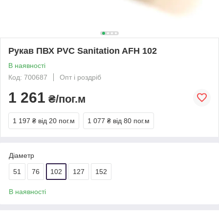
Рукав ПВХ PVC Sanitation AFH 102
В наявності
Код: 700687
Опт і роздріб
1 261
₴/пог.м
1 197 ₴
від 20 пог.м
1 077 ₴
від 80 пог.м
Діаметр
51
76
102
127
152
В наявності