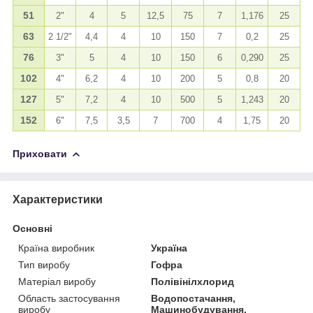
51
2"
4
5
12,5
75
7
1,176
25
63
2 1/2"
4,4
4
10
150
7
0,2
25
76
3"
5
4
10
150
6
0,290
25
102
4"
6,2
4
10
200
5
0,8
20
127
5"
7,2
4
10
500
5
1,243
20
152
6"
7,5
3,5
7
700
4
1,75
20
Приховати
Характеристики
Основні
Країна виробник
Україна
Тип виробу
Гофра
Матеріал виробу
Полівінілхлорид
Область застосування
Водопостачання,
виробу
Машинобудування,