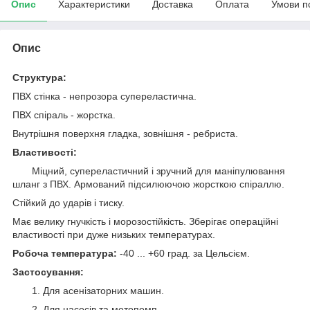
Опис
Характеристики
Доставка
Оплата
Умови п
Опис
Структура:
ПВХ стінка - непрозора супереластична.
ПВХ спіраль - жорстка.
Внутрішня поверхня гладка, зовнішня - ребриста.
Властивості:
Міцний, супереластичний і зручний для маніпулювання
шланг з ПВХ. Армований підсилюючою жорсткою спіраллю.
Стійкий до ударів і тиску.
Має велику гнучкість і морозостійкість. Зберігає операційні
властивості при дуже низьких температурах.
Робоча температура:
-40 ... +60 град. за Цельсієм.
Застосування:
1. Для асенізаторних машин.
2. Для насосів та мотопомп.