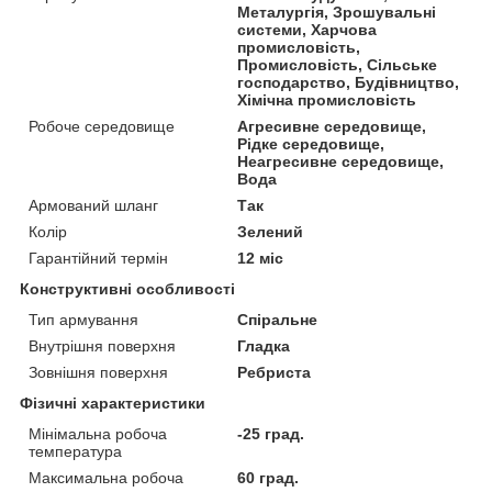
Металургія, Зрошувальні
системи, Харчова
промисловість,
Промисловість, Сільське
господарство, Будівництво,
Хімічна промисловість
Робоче середовище
Агресивне середовище,
Рідке середовище,
Неагресивне середовище,
Вода
Армований шланг
Так
Колір
Зелений
Гарантійний термін
12 міс
Конструктивні особливості
Тип армування
Спіральне
Внутрішня поверхня
Гладка
Зовнішня поверхня
Ребриста
Фізичні характеристики
Мінімальна робоча
-25 град.
температура
Максимальна робоча
60 град.