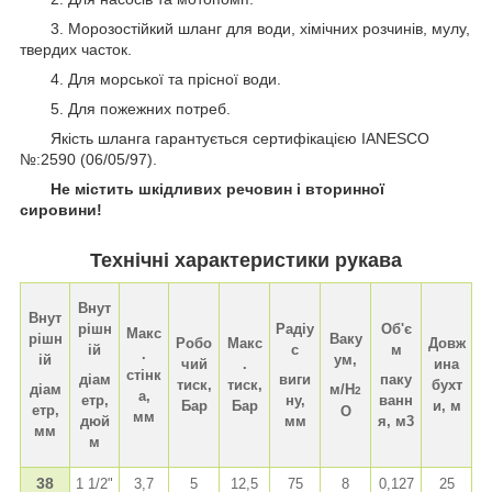
3. Морозостійкий шланг для води, хімічних розчинів, мулу,
твердих часток.
4. Для морської та прісної води.
5. Для пожежних потреб.
Якість шланга гарантується сертифікацією IANESCO
№:2590 (06/05/97).
Не містить шкідливих речовин і вторинної
сировини!
Технічні характеристики рукава
Внут
Внут
рішн
Радіу
Об'є
Макс
рішн
Ваку
Робо
Макс
Довж
ій
с
м
.
ій
ум,
чий
.
ина
стінк
діам
виги
паку
тиск,
тиск,
бухт
діам
м/H
2
а,
етр,
ну,
ванн
Бар
Бар
и, м
етр,
O
мм
дюй
мм
я, м3
мм
м
38
1 1/2"
3,7
5
12,5
75
8
0,127
25