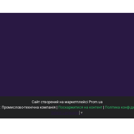
Сайт створений на маркетплейсі
Prom.ua
ОЙЛТЕКС: Промислово-технічна компанія |
Поскаржитися на контент
|
Політика конфід
Select Language
▼