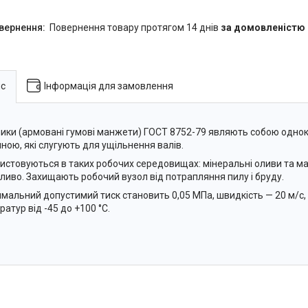
повернення товару протягом 14 днів
за домовленістю
с
Інформація для замовлення
ики (армовані гумові манжети) ГОСТ 8752-79 являють собою однок
ною, які слугують для ущільнення валів.
истовуються в таких робочих середовищах: мінеральні оливи та маст
ливо. Захищають робочий вузол від потрапляння пилу і бруду.
мальний допустимий тиск становить 0,05 МПа, швидкість — 20 м/с,
ратур від -45 до +100 °C.