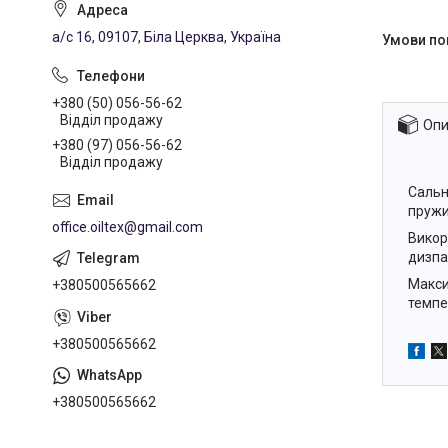
а/с 16, 09107, Біла Церква, Україна
+380 (50) 056-56-62
Відділ продажу
Опи
+380 (97) 056-56-62
Відділ продажу
Сальн
пружи
office.oiltex@gmail.com
Викор
дизпа
Макси
+380500565662
темпе
+380500565662
+380500565662