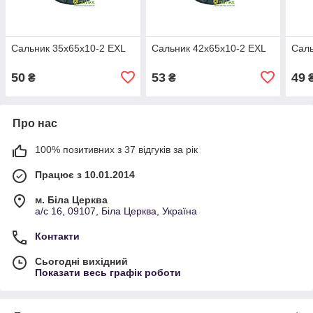
Сальник 35х65х10-2 EXL
Сальник 42х65х10-2 EXL
Саль
50
53
49
₴
₴
Про нас
100% позитивних з 37 відгуків за рік
Працює з 10.01.2014
м. Біла Церква
а/с 16, 09107, Біла Церква, Україна
Контакти
Сьогодні вихідний
Показати весь графік роботи