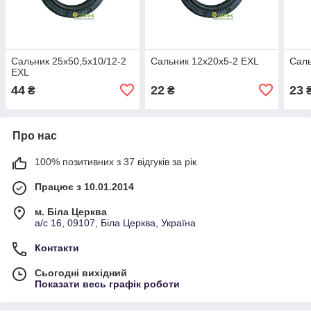
Сальник 25х50,5х10/12-2
Сальник 12х20х5-2 EXL
Саль
EXL
44
22
23
₴
₴
Про нас
100% позитивних з 37 відгуків за рік
Працює з 10.01.2014
м. Біла Церква
а/с 16, 09107, Біла Церква, Україна
Контакти
Сьогодні вихідний
Показати весь графік роботи