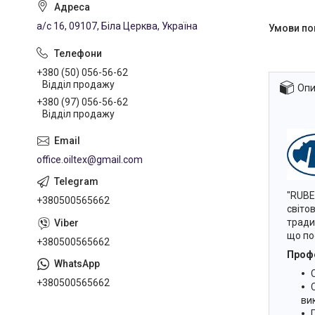
а/с 16, 09107, Біла Церква, Україна
+380 (50) 056-56-62
Відділ продажу
Опи
+380 (97) 056-56-62
Відділ продажу
office.oiltex@gmail.com
"RUBE
+380500565662
світо
тради
що по
+380500565662
Профе
+380500565662
ви