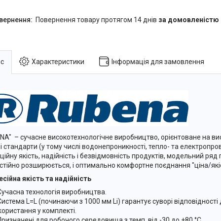
повернення товару протягом 14 днів
за домовленістю
с
Характеристики
Інформація для замовлення
NA" – сучасне високотехнологічне виробництво, орієнтоване на вис
ві стандарти (у тому числі водонепроникності, тепло- та електропров
ційну якість, надійність і безвідмовність продуктів, модельний ряд 
стійно розширюється, і оптимально комфортне поєднання "ціна/які
сійна якість та надійність
Сучасна технологія виробництва.
Система L=L (починаючи з 1000 мм Li) гарантує суворі відповідност
користання у комплекті.
Призначені для робочого середовища з темп. від -30 до +80 °C.