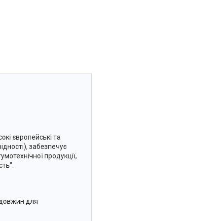
окі європейські та
ідності), забезпечує
гумотехнічної продукції,
сть".
і довжин для