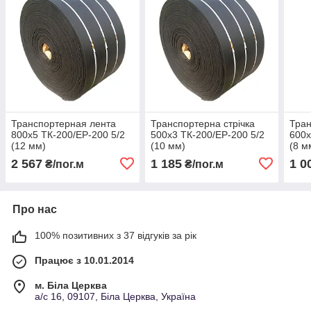
Транспортерная лента
Транспортерна стрічка
Тран
800х5 ТК-200/ЕР-200 5/2
500х3 ТК-200/ЕР-200 5/2
600х
(12 мм)
(10 мм)
(8 м
2 567
1 185
1 0
₴/пог.м
₴/пог.м
Про нас
100% позитивних з 37 відгуків за рік
Працює з 10.01.2014
м. Біла Церква
а/с 16, 09107, Біла Церква, Україна