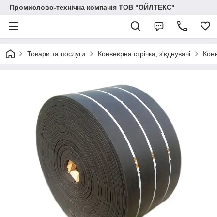
Промислово-технічна компанія ТОВ "ОЙЛТЕКС"
Товари та послуги
Конвеєрна стрічка, з'єднувачі
Конв