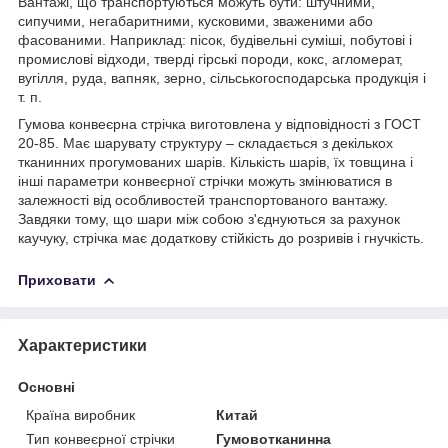
Вантажі, що транспортуються можуть бути: штучними,
сипучими, негабаритними, кусковими, зваженими або
фасованими. Наприклад: пісок, будівельні суміші, побутові і
промислові відходи, тверді гірські породи, кокс, агломерат,
вугілля, руда, вапняк, зерно, сільськогосподарська продукція і
т. п.
Гумова конвеєрна стрічка виготовлена у відповідності з ГОСТ
20-85. Має шарувату структуру – складається з декількох
тканинних прогумованих шарів. Кількість шарів, їх товщина і
інші параметри конвеєрної стрічки можуть змінюватися в
залежності від особливостей транспортованого вантажу.
Завдяки тому, що шари між собою з'єднуються за рахунок
каучуку, стрічка має додаткову стійкість до розривів і гнучкість.
Приховати
Характеристики
Основні
Країна виробник
Китай
Тип конвеєрної стрічки
Гумовотканинна