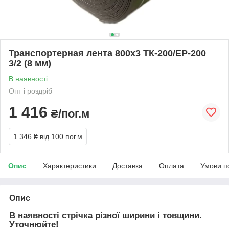
Транспортерная лента 800х3 ТК-200/ЕР-200
3/2 (8 мм)
В наявності
Опт і роздріб
1 416
₴/пог.м
1 346 ₴
від 100 пог.м
Опис
Характеристики
Доставка
Оплата
Умови п
Опис
В наявності стрічка різної ширини і товщини.
Уточнюйте!