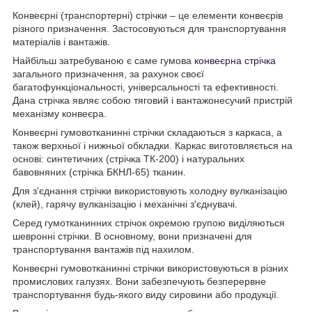
Конвеєрні (транспортерні) стрічки – це елементи конвеєрів
різного призначення. Застосовуються для транспортування
матеріалів і вантажів.
Найбільш затребуваною є саме гумова
конвеєрна стрічка
загального призначення, за рахунок своєї
багатофункціональності, універсальності та ефективності.
Дана стрічка являє собою тяговий і вантажонесучий пристрій
механізму конвеєра.
Конвеєрні гумовотканинні стрічки складаються з каркаса, а
також верхньої і нижньої обкладки. Каркас виготовляється на
основі: синтетичних (стрічка ТК-200) і натуральних
бавовняних (стрічка БКНЛ-65) тканин.
Для з'єднання стрічки використовують холодну вулканізацію
(клей), гарячу вулканізацію і механічні з'єднувачі.
Серед гумотканинних стрічок окремою групою виділяються
шевронні стрічки. В основному, вони призначені для
транспортування вантажів під нахилом.
Конвеєрні гумовотканинні стрічки використовуються в різних
промислових галузях. Вони забезпечують безперервне
транспортування будь-якого виду сировини або продукції.