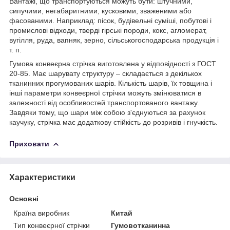
Вантажі, що транспортуються можуть бути: штучними,
сипучими, негабаритними, кусковими, зваженими або
фасованими. Наприклад: пісок, будівельні суміші, побутові і
промислові відходи, тверді гірські породи, кокс, агломерат,
вугілля, руда, вапняк, зерно, сільськогосподарська продукція і
т. п.
Гумова конвеєрна стрічка виготовлена у відповідності з ГОСТ
20-85. Має шарувату структуру – складається з декількох
тканинних прогумованих шарів. Кількість шарів, їх товщина і
інші параметри конвеєрної стрічки можуть змінюватися в
залежності від особливостей транспортованого вантажу.
Завдяки тому, що шари між собою з'єднуються за рахунок
каучуку, стрічка має додаткову стійкість до розривів і гнучкість.
Приховати
Характеристики
Основні
Країна виробник
Китай
Тип конвеєрної стрічки
Гумовотканинна