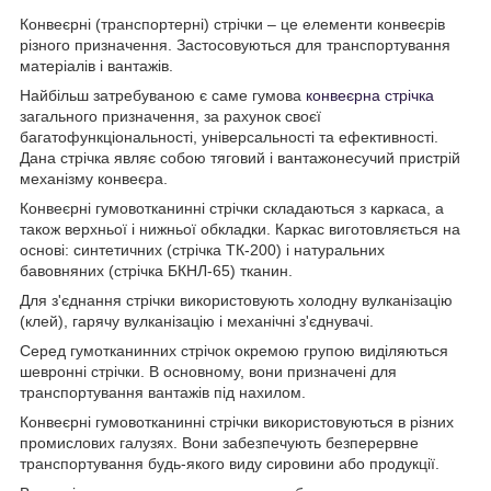
Конвеєрні (транспортерні) стрічки – це елементи конвеєрів
різного призначення. Застосовуються для транспортування
матеріалів і вантажів.
Найбільш затребуваною є саме гумова
конвеєрна стрічка
загального призначення, за рахунок своєї
багатофункціональності, універсальності та ефективності.
Дана стрічка являє собою тяговий і вантажонесучий пристрій
механізму конвеєра.
Конвеєрні гумовотканинні стрічки складаються з каркаса, а
також верхньої і нижньої обкладки. Каркас виготовляється на
основі: синтетичних (стрічка ТК-200) і натуральних
бавовняних (стрічка БКНЛ-65) тканин.
Для з'єднання стрічки використовують холодну вулканізацію
(клей), гарячу вулканізацію і механічні з'єднувачі.
Серед гумотканинних стрічок окремою групою виділяються
шевронні стрічки. В основному, вони призначені для
транспортування вантажів під нахилом.
Конвеєрні гумовотканинні стрічки використовуються в різних
промислових галузях. Вони забезпечують безперервне
транспортування будь-якого виду сировини або продукції.