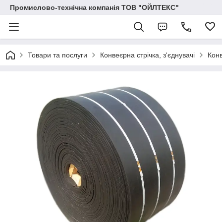
Промислово-технічна компанія ТОВ "ОЙЛТЕКС"
Товари та послуги
Конвеєрна стрічка, з'єднувачі
Конв