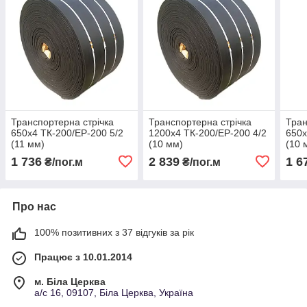
Транспортерна стрічка
Транспортерна стрічка
Тран
650х4 ТК-200/ЕР-200 5/2
1200х4 ТК-200/ЕР-200 4/2
650х
(11 мм)
(10 мм)
(10 
1 736
2 839
1 6
₴/пог.м
₴/пог.м
Про нас
100% позитивних з 37 відгуків за рік
Працює з 10.01.2014
м. Біла Церква
а/с 16, 09107, Біла Церква, Україна