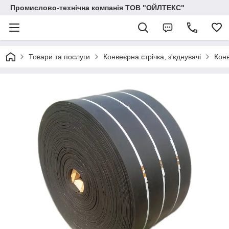
Промислово-технічна компанія ТОВ "ОЙЛТЕКС"
Товари та послуги
Конвеєрна стрічка, з'єднувачі
Конв