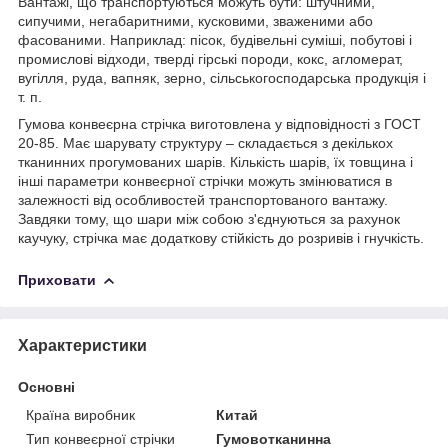
Вантажі, що транспортуються можуть бути: штучними,
сипучими, негабаритними, кусковими, зваженими або
фасованими. Наприклад: пісок, будівельні суміші, побутові і
промислові відходи, тверді гірські породи, кокс, агломерат,
вугілля, руда, вапняк, зерно, сільськогосподарська продукція і
т. п.
Гумова конвеєрна стрічка виготовлена у відповідності з ГОСТ
20-85. Має шарувату структуру – складається з декількох
тканинних прогумованих шарів. Кількість шарів, їх товщина і
інші параметри конвеєрної стрічки можуть змінюватися в
залежності від особливостей транспортованого вантажу.
Завдяки тому, що шари між собою з'єднуються за рахунок
каучуку, стрічка має додаткову стійкість до розривів і гнучкість.
Приховати
Характеристики
Основні
Країна виробник
Китай
Тип конвеєрної стрічки
Гумовотканинна