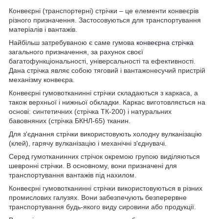
Конвеєрні (транспортерні) стрічки – це елементи конвеєрів
різного призначення. Застосовуються для транспортування
матеріалів і вантажів.
Найбільш затребуваною є саме гумова
конвеєрна стрічка
загального призначення, за рахунок своєї
багатофункціональності, універсальності та ефективності.
Дана стрічка являє собою тяговий і вантажонесучий пристрій
механізму конвеєра.
Конвеєрні гумовотканинні стрічки складаються з каркаса, а
також верхньої і нижньої обкладки. Каркас виготовляється на
основі: синтетичних (стрічка ТК-200) і натуральних
бавовняних (стрічка БКНЛ-65) тканин.
Для з'єднання стрічки використовують холодну вулканізацію
(клей), гарячу вулканізацію і механічні з'єднувачі.
Серед гумотканинних стрічок окремою групою виділяються
шевронні стрічки. В основному, вони призначені для
транспортування вантажів під нахилом.
Конвеєрні гумовотканинні стрічки використовуються в різних
промислових галузях. Вони забезпечують безперервне
транспортування будь-якого виду сировини або продукції.