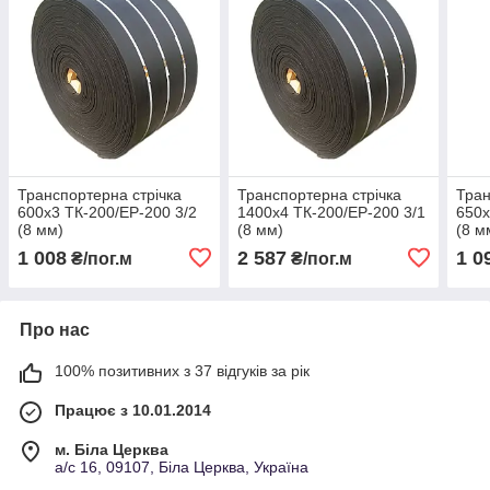
Транспортерна стрічка
Транспортерна стрічка
Тран
600х3 ТК-200/ЕР-200 3/2
1400х4 ТК-200/ЕР-200 3/1
650х
(8 мм)
(8 мм)
(8 м
1 008
2 587
1 0
₴/пог.м
₴/пог.м
Про нас
100% позитивних з 37 відгуків за рік
Працює з 10.01.2014
м. Біла Церква
а/с 16, 09107, Біла Церква, Україна