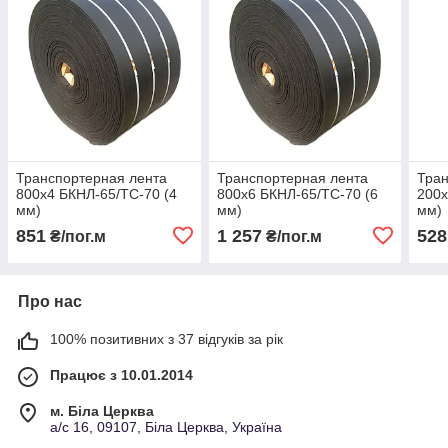
Транспортерная лента
Транспортерная лента
Тран
800х4 БКНЛ-65/ТС-70 (4
800х6 БКНЛ-65/ТС-70 (6
200х
мм)
мм)
мм)
851
1 257
528
₴/пог.м
₴/пог.м
Про нас
100% позитивних з 37 відгуків за рік
Працює з 10.01.2014
м. Біла Церква
а/с 16, 09107, Біла Церква, Україна