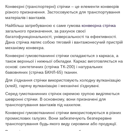
Конвеєрні (транспортерні) стрічки – це елементи конвеєрів
різного призначення. Застосовуються для транспортування
матеріалів і вантажів.
Найбільш затребуваною є саме гумова
конвеєрна стрічка
загального призначення, за рахунок своєї
багатофункціональності, універсальності та ефективності.
Дана стрічка являє собою тяговий і вантажонесучий пристрій
механізму конвеєра.
Конвеєрні гумовотканинні стрічки складаються з каркаса, а
також верхньої і нижньої обкладки. Каркас виготовляється на
основі: синтетичних (стрічка ТК-200) і натуральних
бавовняних (стрічка БКНЛ-65) тканин.
Для з'єднання стрічки використовують холодну вулканізацію
(клей), гарячу вулканізацію і механічні з'єднувачі.
Серед гумотканинних стрічок окремою групою виділяються
шевронні стрічки. В основному, вони призначені для
транспортування вантажів під нахилом.
Конвеєрні гумовотканинні стрічки використовуються в різних
промислових галузях. Вони забезпечують безперервне
транспортування будь-якого виду сировини або продукції.