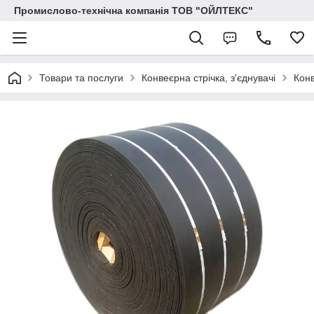
Промислово-технічна компанія ТОВ "ОЙЛТЕКС"
Товари та послуги
Конвеєрна стрічка, з'єднувачі
Конв