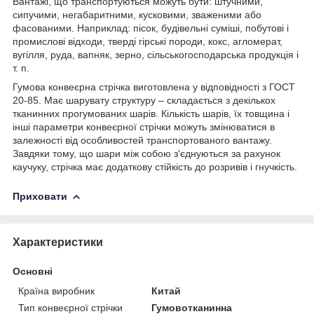
Вантажі, що транспортуються можуть бути: штучними,
сипучими, негабаритними, кусковими, зваженими або
фасованими. Наприклад: пісок, будівельні суміші, побутові і
промислові відходи, тверді гірські породи, кокс, агломерат,
вугілля, руда, вапняк, зерно, сільськогосподарська продукція і
т. п.
Гумова конвеєрна стрічка виготовлена у відповідності з ГОСТ
20-85. Має шарувату структуру – складається з декількох
тканинних прогумованих шарів. Кількість шарів, їх товщина і
інші параметри конвеєрної стрічки можуть змінюватися в
залежності від особливостей транспортованого вантажу.
Завдяки тому, що шари між собою з'єднуються за рахунок
каучуку, стрічка має додаткову стійкість до розривів і гнучкість.
Приховати
Характеристики
Основні
Країна виробник
Китай
Тип конвеєрної стрічки
Гумовотканинна