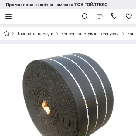
Промислово-технічна компанія ТОВ "ОЙЛТЕКС"
Товари та послуги
Конвеєрна стрічка, з'єднувачі
Конв