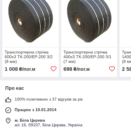
Транспортерна стрічка
Транспортерна стрічка
Тран
600х3 ТК-200/ЕР-200 3/2
400х3 ТК-200/ЕР-200 3/1
1400
(8 мм)
(7 мм)
(8 м
1 008
698
2 5
₴/пог.м
₴/пог.м
Про нас
100% позитивних з 37 відгуків за рік
Працює з 10.01.2014
м. Біла Церква
а/с 16, 09107, Біла Церква, Україна