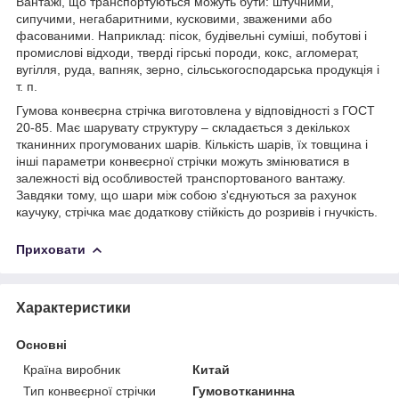
Вантажі, що транспортуються можуть бути: штучними,
сипучими, негабаритними, кусковими, зваженими або
фасованими. Наприклад: пісок, будівельні суміші, побутові і
промислові відходи, тверді гірські породи, кокс, агломерат,
вугілля, руда, вапняк, зерно, сільськогосподарська продукція і
т. п.
Гумова конвеєрна стрічка виготовлена у відповідності з ГОСТ
20-85. Має шарувату структуру – складається з декількох
тканинних прогумованих шарів. Кількість шарів, їх товщина і
інші параметри конвеєрної стрічки можуть змінюватися в
залежності від особливостей транспортованого вантажу.
Завдяки тому, що шари між собою з'єднуються за рахунок
каучуку, стрічка має додаткову стійкість до розривів і гнучкість.
Приховати
Характеристики
Основні
Країна виробник
Китай
Тип конвеєрної стрічки
Гумовотканинна