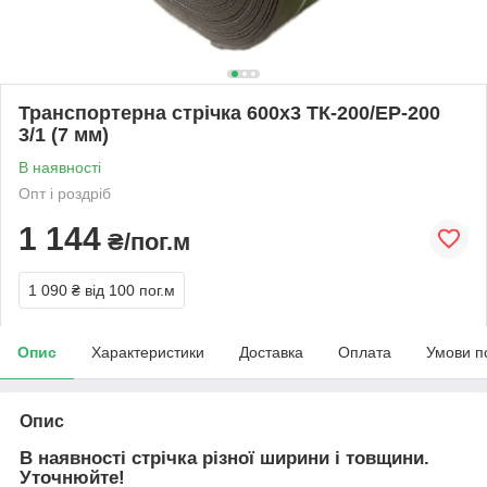
Транспортерна стрічка 600х3 ТК-200/ЕР-200
3/1 (7 мм)
В наявності
Опт і роздріб
1 144
₴/пог.м
1 090 ₴
від 100 пог.м
Опис
Характеристики
Доставка
Оплата
Умови п
Опис
В наявності стрічка різної ширини і товщини.
Уточнюйте!