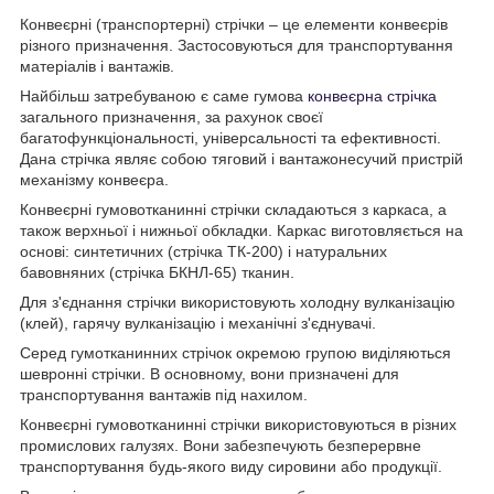
Конвеєрні (транспортерні) стрічки – це елементи конвеєрів
різного призначення. Застосовуються для транспортування
матеріалів і вантажів.
Найбільш затребуваною є саме гумова
конвеєрна стрічка
загального призначення, за рахунок своєї
багатофункціональності, універсальності та ефективності.
Дана стрічка являє собою тяговий і вантажонесучий пристрій
механізму конвеєра.
Конвеєрні гумовотканинні стрічки складаються з каркаса, а
також верхньої і нижньої обкладки. Каркас виготовляється на
основі: синтетичних (стрічка ТК-200) і натуральних
бавовняних (стрічка БКНЛ-65) тканин.
Для з'єднання стрічки використовують холодну вулканізацію
(клей), гарячу вулканізацію і механічні з'єднувачі.
Серед гумотканинних стрічок окремою групою виділяються
шевронні стрічки. В основному, вони призначені для
транспортування вантажів під нахилом.
Конвеєрні гумовотканинні стрічки використовуються в різних
промислових галузях. Вони забезпечують безперервне
транспортування будь-якого виду сировини або продукції.