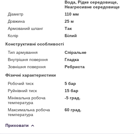
Вода, Рідке середовище,
Неагресивне середовище
Діаметр
110 мм
Довжина
25 м
Армований шланг
Так
Колір
Білий
Конструктивні особливості
Тип армування
Спіральне
Внутрішня поверхня
Гладка
Зовнішня поверхня
Ребриста
Фізичні характеристики
Робочий тиск
5 бар
Руйнівний тиск
15 бар
Мінімальна робоча
-5 град.
температура
Максимальна робоча
60 град.
температура
Приховати