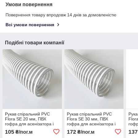
Умови повернення
Повернення товару впродовж 14 днів за домовленістю
Всі умови повернення
Подібні товари компанії
Рукав спіральний PVC
Рукав спіральний PVC
Рука
Flora SE 20 мм, ПВХ
Flora SE 30 мм, ПВХ
Flor
гофра для асенізатора і
гофра для асенізатора і
гофр
мотопомп
мотопомп
мот
105
172
137
₴/пог.м
₴/пог.м