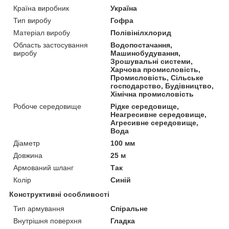
Країна виробник
Україна
Тип виробу
Гофра
Матеріал виробу
Полівінілхлорид
Область застосування
Водопостачання,
виробу
Машинобудування,
Зрошувальні системи,
Харчова промисловість,
Промисловість, Сільське
господарство, Будівництво,
Хімічна промисловість
Робоче середовище
Рідке середовище,
Неагресивне середовище,
Агресивне середовище,
Вода
Діаметр
100 мм
Довжина
25 м
Армований шланг
Так
Колір
Синій
Конструктивні особливості
Тип армування
Спіральне
Внутрішня поверхня
Гладка