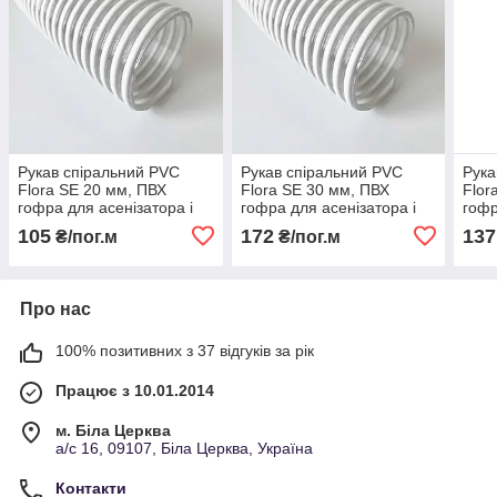
Рукав спіральний PVC
Рукав спіральний PVC
Рука
Flora SE 20 мм, ПВХ
Flora SE 30 мм, ПВХ
Flor
гофра для асенізатора і
гофра для асенізатора і
гофр
мотопомп
мотопомп
мот
105
172
137
₴/пог.м
₴/пог.м
Про нас
100% позитивних з 37 відгуків за рік
Працює з 10.01.2014
м. Біла Церква
а/с 16, 09107, Біла Церква, Україна
Контакти