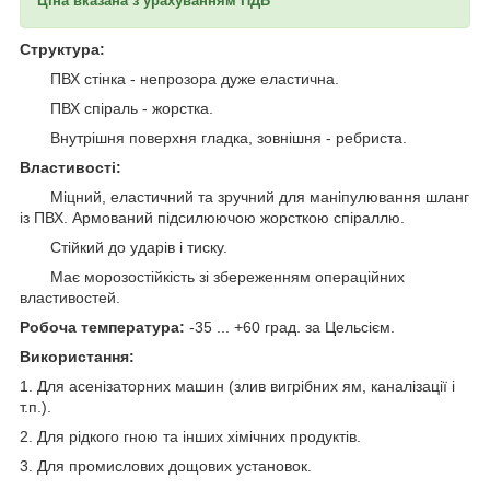
Ціна вказана з урахуванням ПДВ
Структура:
ПВХ стінка - непрозора дуже еластична.
ПВХ спіраль - жорстка.
Внутрішня поверхня гладка, зовнішня - ребриста.
Властивості:
Міцний, еластичний та зручний для маніпулювання шланг
із ПВХ. Армований підсилюючою жорсткою спіраллю.
Стійкий до ударів і тиску.
Має морозостійкість зі збереженням операційних
властивостей.
Робоча температура:
-35 ... +60 град. за Цельсієм.
Використання:
1. Для асенізаторних машин (злив вигрібних ям, каналізації і
т.п.).
2. Для рідкого гною та інших хімічних продуктів.
3. Для промислових дощових установок.