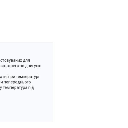
истовуваних для
них агрегатів двигунів
атні при температурі
ови попереднього
му температура під