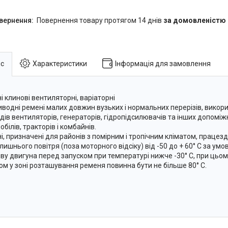
повернення товару протягом 14 днів
за домовленістю
с
Характеристики
Інформація для замовлення
і клинові вентиляторні, варіаторні
иводні ремені малих довжин вузьких і нормальних перерізів, викор
дів вентиляторів, генераторів, гідропідсилювачів та інших допоміж
білів, тракторів і комбайнів.
і, призначені для районів з помірним і тропічним кліматом, працезд
лишнього повітря (поза моторного відсіку) від -50 до + 60° С за ум
іву двигуна перед запуском при температурі нижче -30° С, при цьо
ом у зоні розташування ременя повинна бути не більше 80° С.