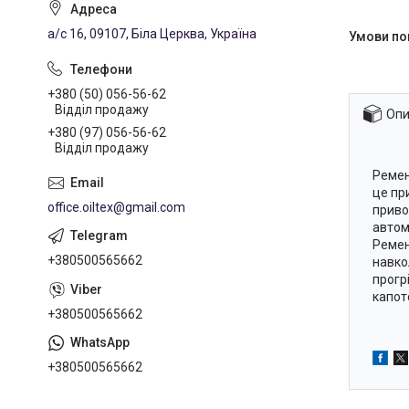
а/с 16, 09107, Біла Церква, Україна
+380 (50) 056-56-62
Відділ продажу
Опи
+380 (97) 056-56-62
Відділ продажу
Ремен
це пр
office.oiltex@gmail.com
приво
автомо
Ремен
+380500565662
навко
прогр
капот
+380500565662
+380500565662