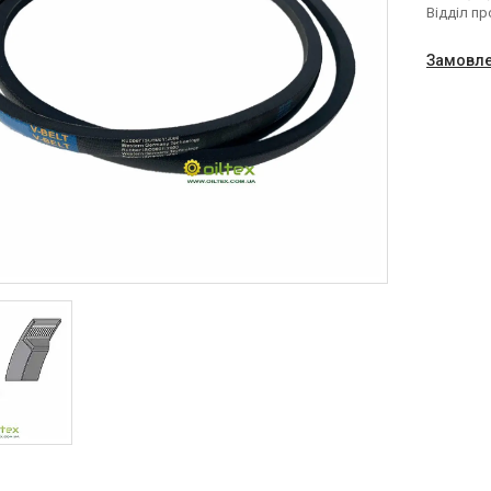
Відділ п
Замовле