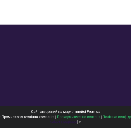
Сайт створений на маркетплейсі
Prom.ua
ОЙЛТЕКС: Промислово-технічна компанія |
Поскаржитися на контент
|
Політика конфід
Select Language
▼