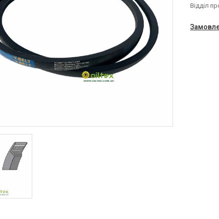
Відділ п
Замовле