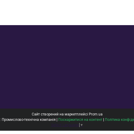
Сайт створений на маркетплейсі
Prom.ua
ОЙЛТЕКС: Промислово-технічна компанія |
Поскаржитися на контент
|
Політика конфід
Select Language
▼