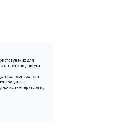
ористовуваних для
них агрегатів двигунів
датні за температури
и попереднього
одночас температура під