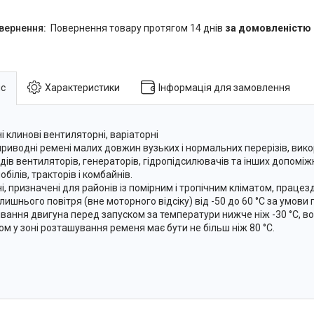
повернення товару протягом 14 днів
за домовленістю
с
Характеристики
Інформація для замовлення
і клинові вентиляторні, варіаторні
приводні ремені малих довжин вузьких і нормальних перерізів, вик
дів вентиляторів, генераторів, гідропідсилювачів та інших допоміж
білів, тракторів і комбайнів.
і, призначені для районів із помірним і тропічним кліматом, працез
лишнього повітря (вне моторного відсіку) від -50 до 60 °C за умов
івання двигуна перед запуском за температури нижче ніж -30 °C, в
ом у зоні розташування ременя має бути не більш ніж 80 °C.