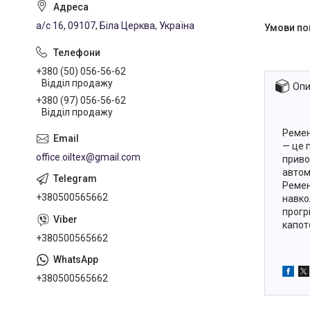
а/с 16, 09107, Біла Церква, Україна
+380 (50) 056-56-62
Відділ продажу
Опи
+380 (97) 056-56-62
Відділ продажу
Ремен
— це 
office.oiltex@gmail.com
приво
автомо
Ремен
+380500565662
навко
прогр
капот
+380500565662
+380500565662