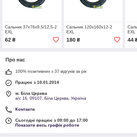
Сальник 37х76х9,5/12,5-2
Сальник 120х160х12-2
Саль
EXL
EXL
EXL
62
180
44
₴
₴
Про нас
100% позитивних з 37 відгуків за рік
Працює з 10.01.2014
м. Біла Церква
а/с 16, 09107, Біла Церква, Україна
Контакти
Сьогодні працює з 09:00 до 17:00
Показати весь графік роботи