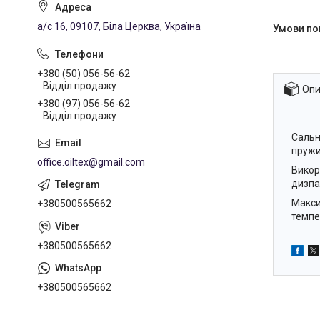
а/с 16, 09107, Біла Церква, Україна
+380 (50) 056-56-62
Відділ продажу
Опи
+380 (97) 056-56-62
Відділ продажу
Сальн
пружи
office.oiltex@gmail.com
Викор
дизпа
Макси
+380500565662
темпе
+380500565662
+380500565662