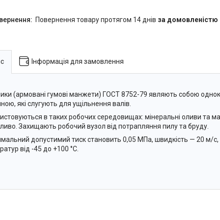
повернення товару протягом 14 днів
за домовленістю
с
Інформація для замовлення
ики (армовані гумові манжети) ГОСТ 8752-79 являють собою однок
ною, які слугують для ущільнення валів.
истовуються в таких робочих середовищах: мінеральні оливи та маст
ливо. Захищають робочий вузол від потрапляння пилу та бруду.
мальний допустимий тиск становить 0,05 МПа, швидкість — 20 м/с,
ратур від -45 до +100 °C.