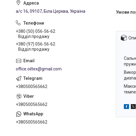
а/с 16, 09107, Біла Церква, Україна
+380 (50) 056-56-62
Відділ продажу
Опи
+380 (97) 056-56-62
Відділ продажу
Сальн
пружи
office.oiltex@gmail.com
Викор
дизпа
Макси
+380500565662
темпе
+380500565662
+380500565662