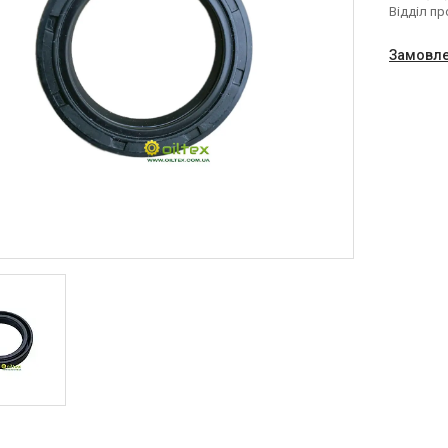
Відділ п
Замовле