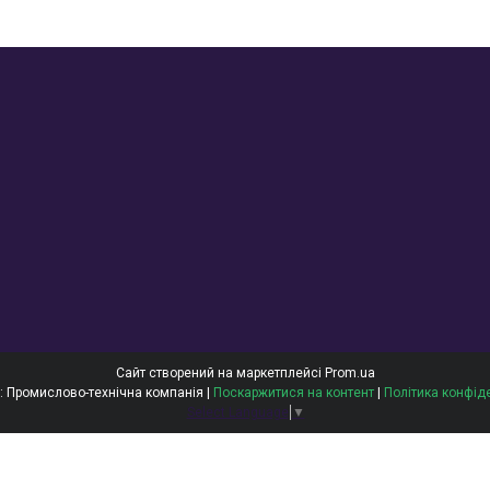
Сайт створений на маркетплейсі
Prom.ua
ОЙЛТЕКС: Промислово-технічна компанія |
Поскаржитися на контент
|
Політика конфід
Select Language
▼